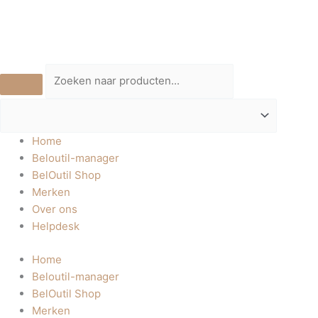
Ga
Schroefvorm
naar
snijfrees,
de
HWM
inhoud
aantal
Home
Beloutil-manager
BelOutil Shop
Merken
Over ons
Helpdesk
Home
Beloutil-manager
BelOutil Shop
Merken