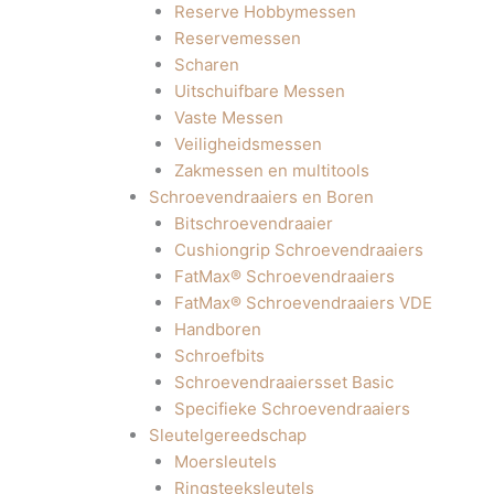
Reserve Hobbymessen
Reservemessen
Scharen
Uitschuifbare Messen
Vaste Messen
Veiligheidsmessen
Zakmessen en multitools
Schroevendraaiers en Boren
Bitschroevendraaier
Cushiongrip Schroevendraaiers
FatMax® Schroevendraaiers
FatMax® Schroevendraaiers VDE
Handboren
Schroefbits
Schroevendraaiersset Basic
Specifieke Schroevendraaiers
Sleutelgereedschap
Moersleutels
Ringsteeksleutels