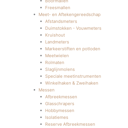
Boormallen
Freesmallen
Meet- en Aftekengereedschap
Afstandsmeters
Duimstokken - Vouwmeters
Kruishout
Landmeters
Markeerstiften en potloden
Meetwielen
Rolmaten
Slaglijnmolens
Speciale meetinstrumenten
Winkelhaken & Zweihaken
Messen
Afbreekmessen
Glasschrapers
Hobbymessen
Isolatiemes
Reserve Afbreekmessen