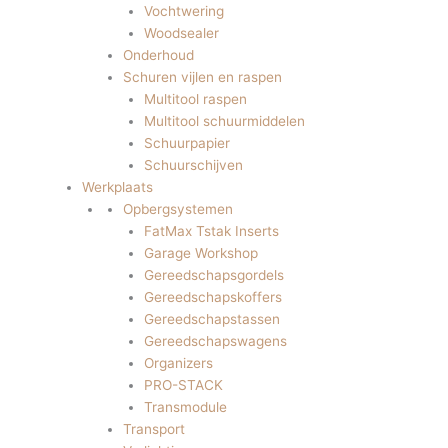
Vochtwering
Woodsealer
Onderhoud
Schuren vijlen en raspen
Multitool raspen
Multitool schuurmiddelen
Schuurpapier
Schuurschijven
Werkplaats
Opbergsystemen
FatMax Tstak Inserts
Garage Workshop
Gereedschapsgordels
Gereedschapskoffers
Gereedschapstassen
Gereedschapswagens
Organizers
PRO-STACK
Transmodule
Transport