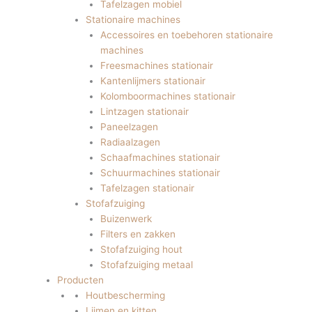
Tafelzagen mobiel
Stationaire machines
Accessoires en toebehoren stationaire
machines
Freesmachines stationair
Kantenlijmers stationair
Kolomboormachines stationair
Lintzagen stationair
Paneelzagen
Radiaalzagen
Schaafmachines stationair
Schuurmachines stationair
Tafelzagen stationair
Stofafzuiging
Buizenwerk
Filters en zakken
Stofafzuiging hout
Stofafzuiging metaal
Producten
Houtbescherming
Lijmen en kitten