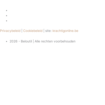
Privacybeleid
|
Cookiebeleid
| site:
krachtigonline.be
2026 - Beloutil | Alle rechten voorbehouden
WINKELWAGEN
Contact
Brouwerijstraat 35
2431 Laakdal
+1 234 567 8902
info@beloutil.com
Beloutil is een webshop zonder fysiek winkelpunt. Daarom vragen we
om ons te contacteren via mail of gsm. We beantwoorden uw vragen
en opmerkingen steeds zo snel mogelijk.