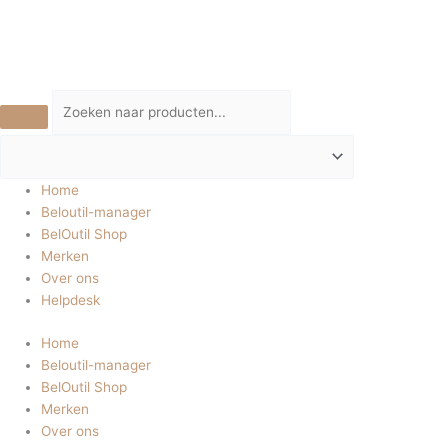
Ga
Multiblade
naar
MB125
de
10x
inhoud
schuurschijf
125mm
k220
aantal
Home
Beloutil-manager
BelOutil Shop
Merken
Over ons
Helpdesk
Home
Beloutil-manager
BelOutil Shop
Merken
Over ons