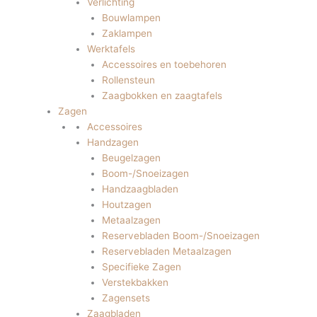
Verlichting
Bouwlampen
Zaklampen
Werktafels
Accessoires en toebehoren
Rollensteun
Zaagbokken en zaagtafels
Zagen
Accessoires
Handzagen
Beugelzagen
Boom-/Snoeizagen
Handzaagbladen
Houtzagen
Metaalzagen
Reservebladen Boom-/Snoeizagen
Reservebladen Metaalzagen
Specifieke Zagen
Verstekbakken
Zagensets
Zaagbladen