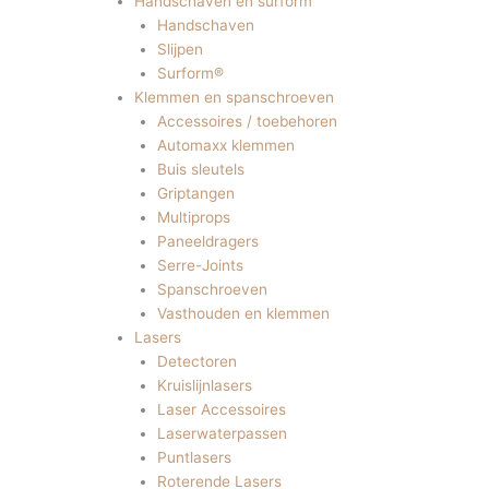
Handschaven en surform
Handschaven
Slijpen
Surform®
Klemmen en spanschroeven
Accessoires / toebehoren
Automaxx klemmen
Buis sleutels
Griptangen
Multiprops
Paneeldragers
Serre-Joints
Spanschroeven
Vasthouden en klemmen
Lasers
Detectoren
Kruislijnlasers
Laser Accessoires
Laserwaterpassen
Puntlasers
Roterende Lasers