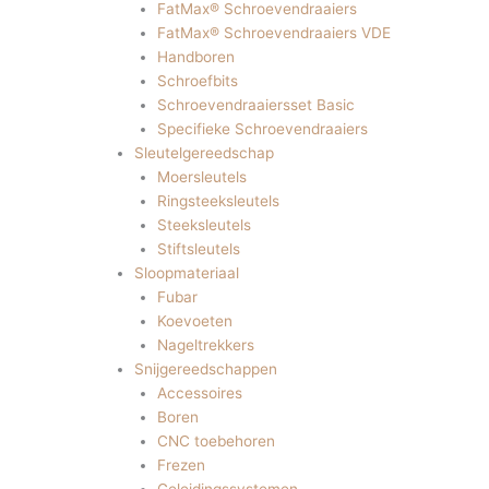
FatMax® Schroevendraaiers
FatMax® Schroevendraaiers VDE
Handboren
Schroefbits
Schroevendraaiersset Basic
Specifieke Schroevendraaiers
Sleutelgereedschap
Moersleutels
Ringsteeksleutels
Steeksleutels
Stiftsleutels
Sloopmateriaal
Fubar
Koevoeten
Nageltrekkers
Snijgereedschappen
Accessoires
Boren
CNC toebehoren
Frezen