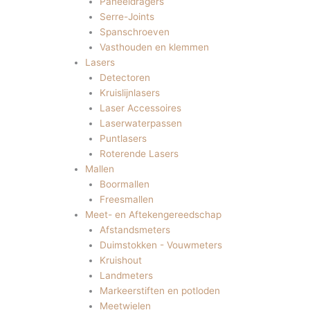
Paneeldragers
Serre-Joints
Spanschroeven
Vasthouden en klemmen
Lasers
Detectoren
Kruislijnlasers
Laser Accessoires
Laserwaterpassen
Puntlasers
Roterende Lasers
Mallen
Boormallen
Freesmallen
Meet- en Aftekengereedschap
Afstandsmeters
Duimstokken - Vouwmeters
Kruishout
Landmeters
Markeerstiften en potloden
Meetwielen