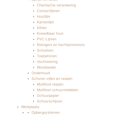
Chemische verankering
Contactlijmen
Houtlijm
Kantenlijm
Kitten
Kneedbaar hout
PVC-Lijmen
Reinigers en hechtpromotors
Schuimen
Toebehoren
Vochtwering
Woodsealer
Onderhoud
Schuren vijlen en raspen
Multitool raspen
Multitool schuurmiddelen
Schuurpapier
Schuurschijven
Werkplaats
Opbergsystemen