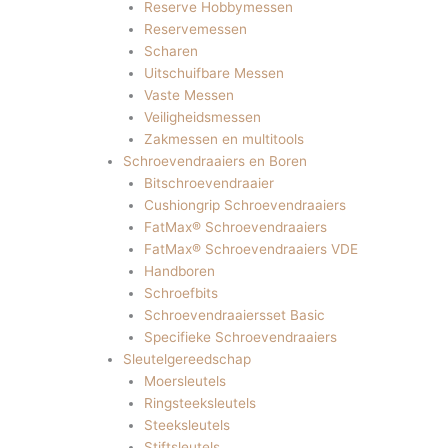
Reserve Hobbymessen
Reservemessen
Scharen
Uitschuifbare Messen
Vaste Messen
Veiligheidsmessen
Zakmessen en multitools
Schroevendraaiers en Boren
Bitschroevendraaier
Cushiongrip Schroevendraaiers
FatMax® Schroevendraaiers
FatMax® Schroevendraaiers VDE
Handboren
Schroefbits
Schroevendraaiersset Basic
Specifieke Schroevendraaiers
Sleutelgereedschap
Moersleutels
Ringsteeksleutels
Steeksleutels
Stiftsleutels